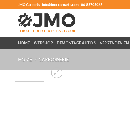
Ga
JMO Carparts | info@jmo-carparts.com | 06-83706063
naar
inhoud
HOME
WEBSHOP
DEMONTAGE AUTO’S
VERZENDEN EN 
HOME
/
CARROSSERIE