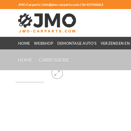
Ga
JMO Carparts | info@jmo-carparts.com | 06-83706063
naar
inhoud
HOME
WEBSHOP
DEMONTAGE AUTO’S
VERZENDEN EN 
HOME
/
CARROSSERIE