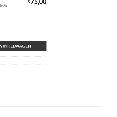
75,00
€
OB06
 WINKELWAGEN