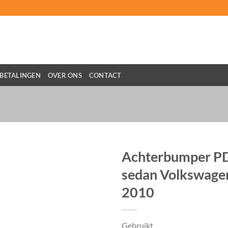
BETALINGEN
OVER ONS
CONTACT
Achterbumper P
sedan Volkswage
2010
Gebruikt