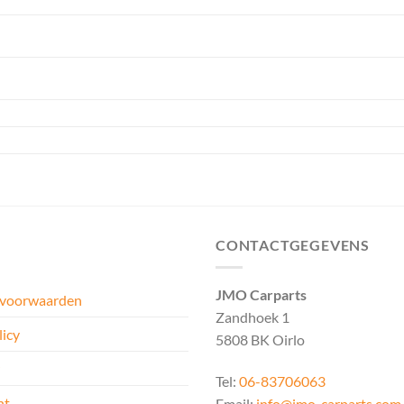
CONTACTGEGEVENS
JMO Carparts
 voorwaarden
Zandhoek 1
licy
5808 BK Oirlo
Tel:
06-83706063
ht
Email:
info@jmo-carparts.com