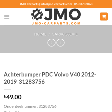
Ga
JMO Carparts | info@jmo-carparts.com | 06-83706063
naar
inhoud
HOME
/
CARROSSERIE
Achterbumper PDC Volvo V40 2012-
2019 31283756
49,00
€
Onderdeelnummer: 31283756