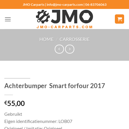
Ga
JMO Carparts | info@jmo-carparts.com | 06-83706063
naar
inhoud
HOME
/
CARROSSERIE
Achterbumper Smart forfour 2017
55,00
€
Gebruikt
Eigen identificatienummer: LOB07
Origineel / Imitatie: Origineel