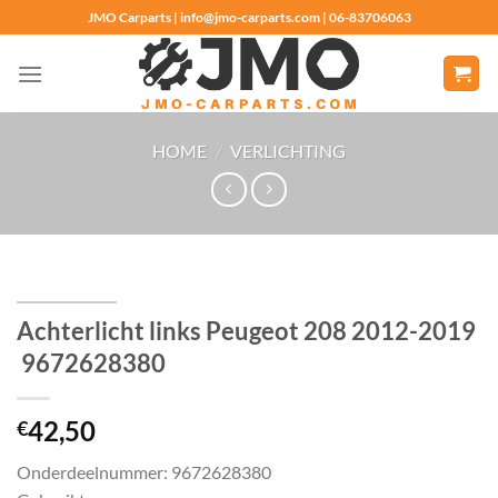
Ga
JMO Carparts | info@jmo-carparts.com | 06-83706063
naar
inhoud
HOME
/
VERLICHTING
Achterlicht links Peugeot 208 2012-2019
9672628380
42,50
€
Onderdeelnummer: 9672628380