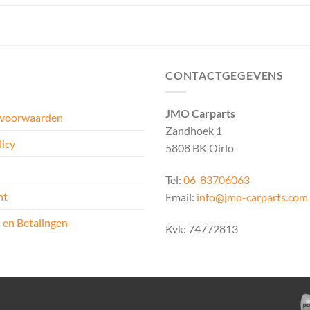
CONTACTGEGEVENS
JMO Carparts
 voorwaarden
Zandhoek 1
licy
5808 BK Oirlo
Tel:
06-83706063
ht
Email:
info@jmo-carparts.com
 en Betalingen
Kvk: 74772813