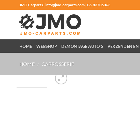
Ga
JMO Carparts | info@jmo-carparts.com | 06-83706063
naar
inhoud
HOME
WEBSHOP
DEMONTAGE AUTO’S
VERZENDEN EN 
HOME
/
CARROSSERIE