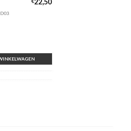
22,50
€
BUD03
 WINKELWAGEN