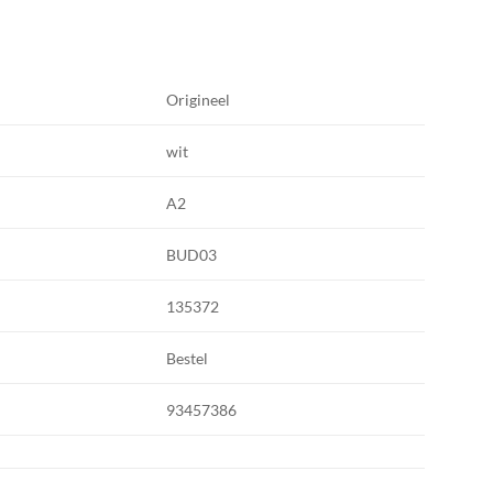
Origineel
wit
A2
BUD03
135372
Bestel
93457386