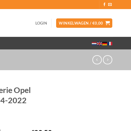
LOGIN
WINKELWAGEN /
€
0,00
erie Opel
14-2022
6