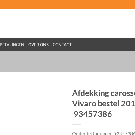
BETALINGEN
OVER ONS
CONTACT
Afdekking caross
Vivaro bestel 20
93457386
Onderdeelnummer: 9345738