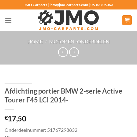
Ga
JMO Carparts | info@jmo-carparts.com | 06-83706063
naar
inhoud
HOME
/
MOTOR EN -ONDERDELEN
Afdichting portier BMW 2-serie Active
Tourer F45 LCI 2014-
17,50
€
Onderdeelnummer: 51767298832