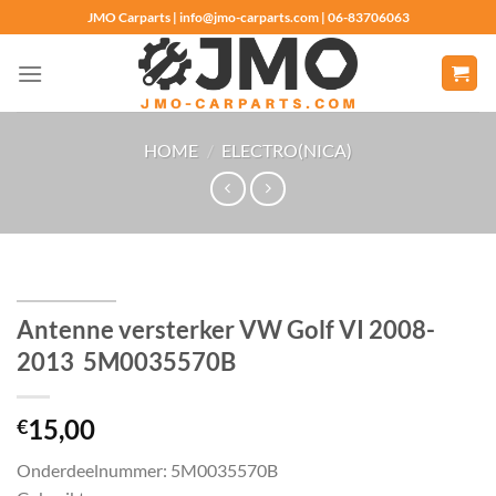
Ga
JMO Carparts | info@jmo-carparts.com | 06-83706063
naar
inhoud
HOME
/
ELECTRO(NICA)
Antenne versterker VW Golf VI 2008-
2013 5M0035570B
15,00
€
Onderdeelnummer: 5M0035570B