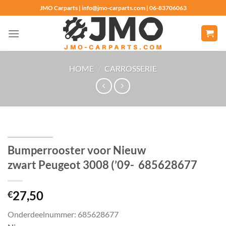
Ga
JMO Carparts | info@jmo-carparts.com | 06-83706063
naar
inhoud
HOME
/
CARROSSERIE
Bumperrooster voor Nieuw
zwart Peugeot 3008 (’09- 685628677
27,50
€
Onderdeelnummer: 685628677