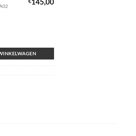
145,00
€
LA02
 WINKELWAGEN