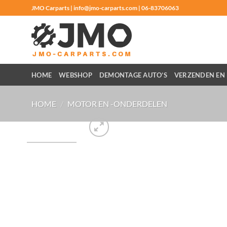
Ga
JMO Carparts | info@jmo-carparts.com | 06-83706063
naar
inhoud
HOME
WEBSHOP
DEMONTAGE AUTO’S
VERZENDEN EN 
HOME
/
MOTOR EN -ONDERDELEN