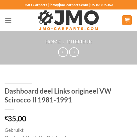
Ga
JMO Carparts | info@jmo-carparts.com | 06-83706063
naar
inhoud
HOME
/
INTERIEUR
Dashboard deel Links origineel VW
Scirocco II 1981-1991
35,00
€
Gebruikt