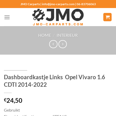
Ga
JMO Carparts | info@jmo-carparts.com | 06-83706063
naar
inhoud
HOME
/
INTERIEUR
Dashboardkastje Links Opel Vivaro 1.6
CDTI 2014-2022
24,50
€
Gebruikt