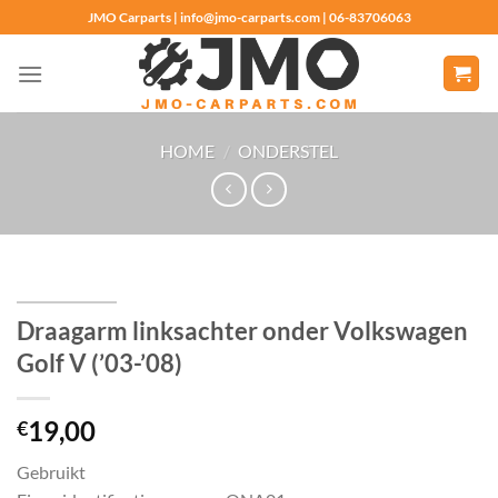
Ga
JMO Carparts | info@jmo-carparts.com | 06-83706063
naar
inhoud
HOME
/
ONDERSTEL
Draagarm linksachter onder Volkswagen
Golf V (’03-’08)
19,00
€
Gebruikt