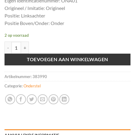
Eigen identificatienummer: ONA01
Origineel / Imitatie: Origineel
Positie: Linksachter
Positie Boven/Onder: Onder
2 op voorraad
Draagarm linksachter onder Volkswagen Golf V ('03-'08) aantal
TOEVOEGEN AAN WINKELWAGEN
Artikelnummer:
383990
Categorie:
Onderstel