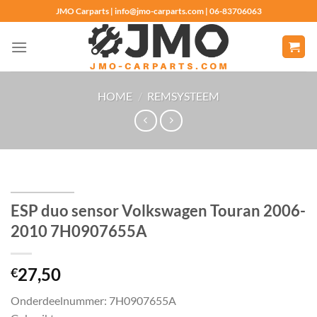
Ga
JMO Carparts | info@jmo-carparts.com | 06-83706063
naar
inhoud
HOME
/
REMSYSTEEM
ESP duo sensor Volkswagen Touran 2006-
2010 7H0907655A
27,50
€
Onderdeelnummer: 7H0907655A