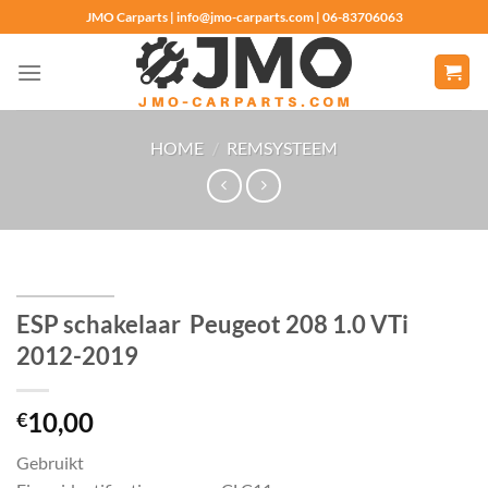
Ga
JMO Carparts | info@jmo-carparts.com | 06-83706063
naar
inhoud
HOME
/
REMSYSTEEM
ESP schakelaar Peugeot 208 1.0 VTi
2012-2019
10,00
€
Gebruikt