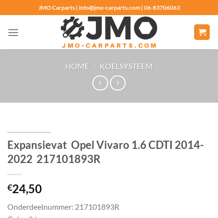
Ga
JMO Carparts | info@jmo-carparts.com | 06-83706063
naar
inhoud
HOME
/
KOELSYSTEEM
Expansievat Opel Vivaro 1.6 CDTI 2014-
2022 217101893R
24,50
€
Onderdeelnummer: 217101893R