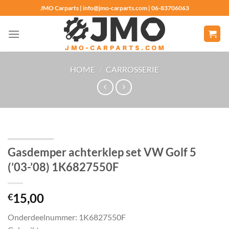
Ga
JMO Carparts | info@jmo-carparts.com | 06-83706063
naar
inhoud
HOME
/
CARROSSERIE
Gasdemper achterklep set VW Golf 5
(’03-’08) 1K6827550F
15,00
€
Onderdeelnummer: 1K6827550F