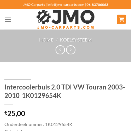
Ga
JMO Carparts | info@jmo-carparts.com | 06-83706063
naar
inhoud
HOME
/
KOELSYSTEEM
Intercoolerbuis 2.0 TDI VW Touran 2003-
2010 1K0129654K
25,00
€
Onderdeelnummer: 1K0129654K