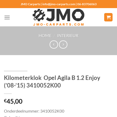
Ga
JMO Carparts | info@jmo-carparts.com | 06-83706063
naar
inhoud
HOME
/
INTERIEUR
Kilometerklok Opel Agila B 1.2 Enjoy
(’08-’15) 3410052K00
45,00
€
Onderdeelnummer: 3410052K00