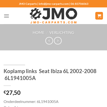
Ga
JMO Carparts | info@jmo-carparts.com | 06-83706063
naar
inhoud
HOME
/
VERLICHTING
Koplamp links Seat Ibiza 6L 2002-2008
6L1941005A
27,50
€
Onderdeelnummer: 6L1941005A