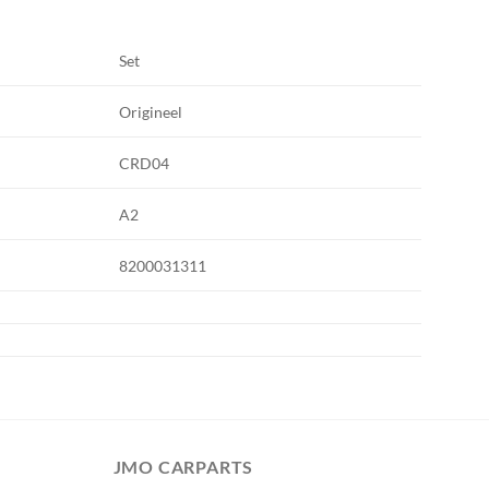
Set
Origineel
CRD04
A2
8200031311
JMO CARPARTS