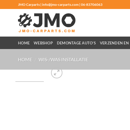
Ga
JMO Carparts | info@jmo-carparts.com | 06-83706063
naar
inhoud
HOME
WEBSHOP
DEMONTAGE AUTO’S
VERZENDEN EN 
HOME
/
WIS-/WAS INSTALLATIE