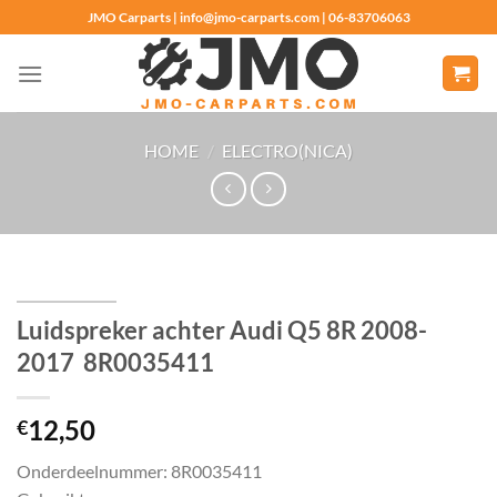
Ga
JMO Carparts | info@jmo-carparts.com | 06-83706063
naar
inhoud
HOME
/
ELECTRO(NICA)
Luidspreker achter Audi Q5 8R 2008-
2017 8R0035411
12,50
€
Onderdeelnummer: 8R0035411