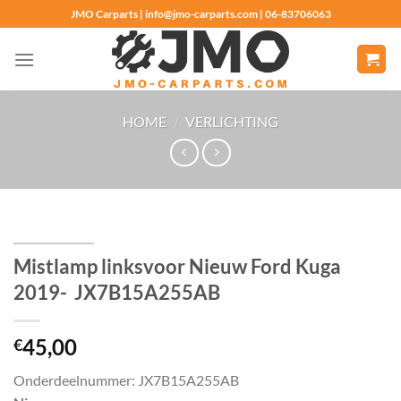
Ga
JMO Carparts | info@jmo-carparts.com | 06-83706063
naar
inhoud
HOME
/
VERLICHTING
Mistlamp linksvoor Nieuw Ford Kuga
2019- JX7B15A255AB
45,00
€
Onderdeelnummer: JX7B15A255AB