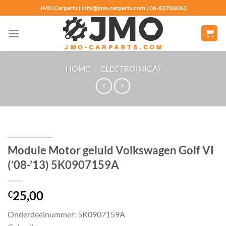
Ga
JMO Carparts | info@jmo-carparts.com | 06-83706063
naar
inhoud
HOME
/
ELECTRO(NICA)
Module Motor geluid Volkswagen Golf VI
(’08-’13) 5K0907159A
25,00
€
Onderdeelnummer: 5K0907159A