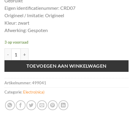
Gebruikt
Eigen identificatienummer: CRD07
Origineel / Imitatie: Origineel
Kleur: zwart
Afwerking: Gespoten
3 op voorraad
PDC-sensor origineel VW Audi Seat 5Q0919275B aantal
TOEVOEGEN AAN WINKELWAGEN
Artikelnummer:
499041
Categorie:
Electro(nica)