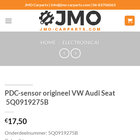
Ga
JMO Carparts | info@jmo-carparts.com | 06-83706063
naar
inhoud
HOME
/
ELECTRO(NICA)
PDC-sensor origineel VW Audi Seat
5Q0919275B
17,50
€
Onderdeelnummer: 5Q0919275B