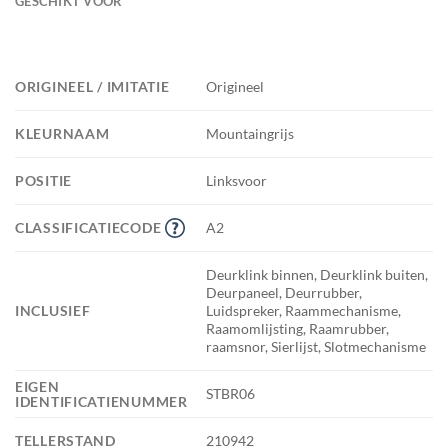
GESCHIKT VOOR
ORIGINEEL / IMITATIE
Origineel
KLEURNAAM
Mountaingrijs
POSITIE
Linksvoor
CLASSIFICATIECODE
A2
Deurklink binnen, Deurklink buiten,
Deurpaneel, Deurrubber,
INCLUSIEF
Luidspreker, Raammechanisme,
Raamomlijsting, Raamrubber,
raamsnor, Sierlijst, Slotmechanisme
EIGEN
STBR06
IDENTIFICATIENUMMER
TELLERSTAND
210942