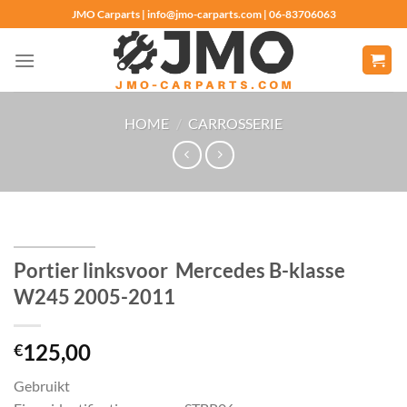
Ga
JMO Carparts | info@jmo-carparts.com | 06-83706063
naar
inhoud
HOME
/
CARROSSERIE
Portier linksvoor Mercedes B-klasse
W245 2005-2011
125,00
€
Gebruikt