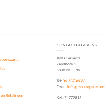
CONTACTGEGEVENS
JMO Carparts
 voorwaarden
Zandhoek 1
licy
5808 BK Oirlo
Tel:
06-83706063
ht
Email:
info@jmo-carparts.com
 en Betalingen
Kvk: 74772813