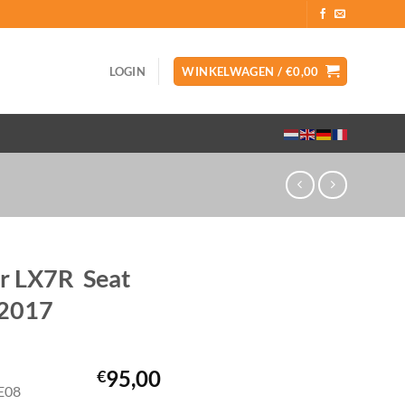
LOGIN
WINKELWAGEN /
€
0,00
or LX7R Seat
-2017
95,00
€
TE08