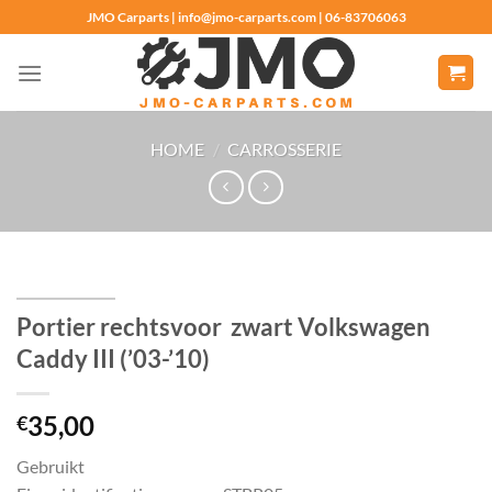
Ga
JMO Carparts | info@jmo-carparts.com | 06-83706063
naar
inhoud
HOME
/
CARROSSERIE
Portier rechtsvoor zwart Volkswagen
Caddy III (’03-’10)
35,00
€
Gebruikt