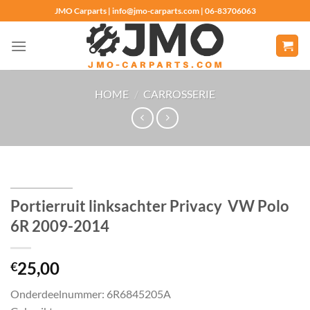
Ga
JMO Carparts | info@jmo-carparts.com | 06-83706063
naar
inhoud
HOME
/
CARROSSERIE
Portierruit linksachter Privacy VW Polo
6R 2009-2014
25,00
€
Onderdeelnummer: 6R6845205A