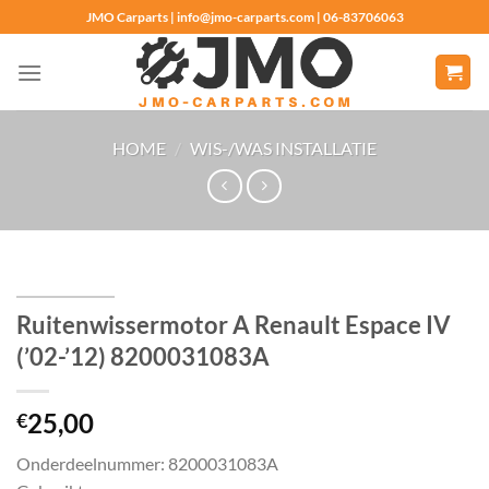
Ga
JMO Carparts | info@jmo-carparts.com | 06-83706063
naar
inhoud
HOME
/
WIS-/WAS INSTALLATIE
Ruitenwissermotor A Renault Espace IV
(’02-’12) 8200031083A
25,00
€
Onderdeelnummer: 8200031083A