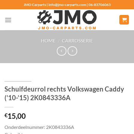
Ga
JMO Carparts | info@jmo-carparts.com | 06-83706063
naar
inhoud
HOME
/
CARROSSERIE
Schuifdeurrol rechts Volkswagen Caddy
(’10-’15) 2K0843336A
15,00
€
Onderdeelnummer: 2K0843336A