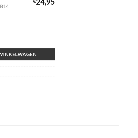
24,95
€
RB14
 WINKELWAGEN