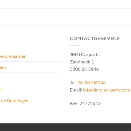
CONTACTGEGEVENS
JMO Carparts
 voorwaarden
Zandhoek 1
licy
5808 BK Oirlo
Tel:
06-83706063
ht
Email:
info@jmo-carparts.com
 en Betalingen
Kvk: 74772813