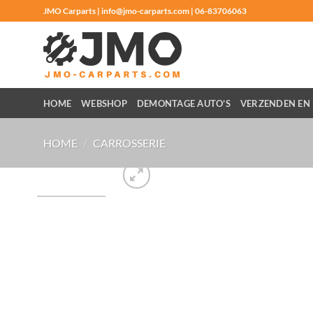
Ga
JMO Carparts | info@jmo-carparts.com | 06-83706063
naar
inhoud
HOME
WEBSHOP
DEMONTAGE AUTO’S
VERZENDEN EN 
HOME
/
CARROSSERIE