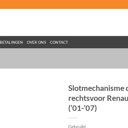
BETALINGEN
OVER ONS
CONTACT
Slotmechanisme 
rechtsvoor Renaul
(’01-’07)
Gebruikt