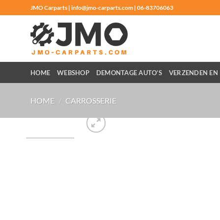
Ga
JMO Carparts | info@jmo-carparts.com | 06-83706063
naar
inhoud
HOME
WEBSHOP
DEMONTAGE AUTO’S
VERZENDEN EN 
HOME
/
CARROSSERIE