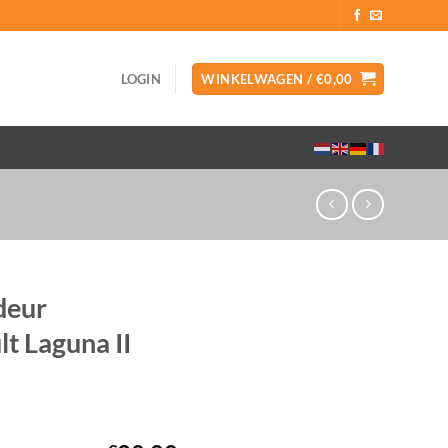
LOGIN
WINKELWAGEN /
€
0,00
deur
t Laguna II