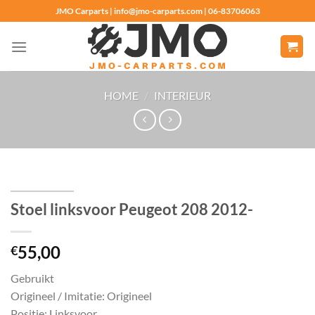
Ga
JMO Carparts | info@jmo-carparts.com | 06-83706063
naar
inhoud
HOME
/
INTERIEUR
Stoel linksvoor Peugeot 208 2012-
55,00
€
Gebruikt
Origineel / Imitatie: Origineel
Positie: Linksvoor