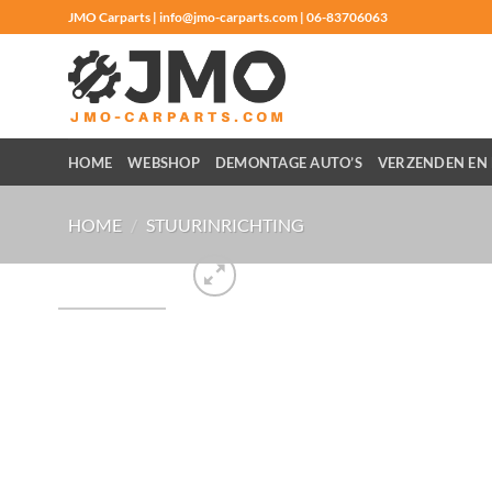
Ga
JMO Carparts | info@jmo-carparts.com | 06-83706063
naar
inhoud
HOME
WEBSHOP
DEMONTAGE AUTO’S
VERZENDEN EN 
HOME
/
STUURINRICHTING