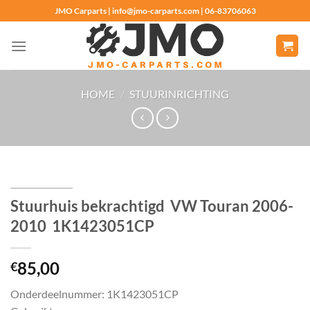
Ga
JMO Carparts | info@jmo-carparts.com | 06-83706063
naar
inhoud
HOME
/
STUURINRICHTING
Stuurhuis bekrachtigd VW Touran 2006-
2010 1K1423051CP
85,00
€
Onderdeelnummer: 1K1423051CP