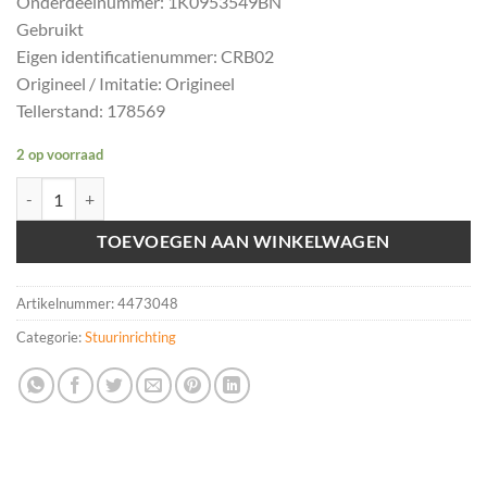
Onderdeelnummer: 1K0953549BN
Gebruikt
Eigen identificatienummer: CRB02
Origineel / Imitatie: Origineel
Tellerstand: 178569
2 op voorraad
Stuurkolom module Volkswagen Touran 2006-2010 1K0953549BN a
TOEVOEGEN AAN WINKELWAGEN
Artikelnummer:
4473048
Categorie:
Stuurinrichting