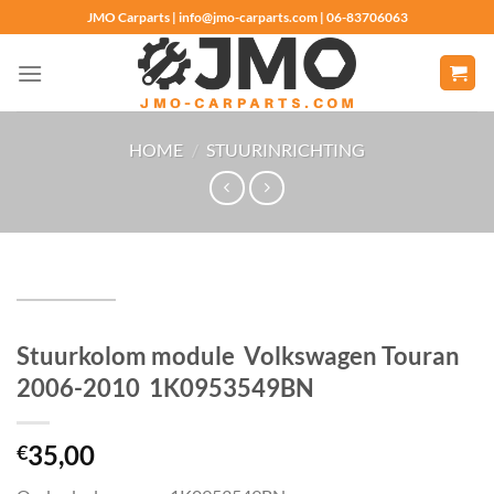
Ga
JMO Carparts | info@jmo-carparts.com | 06-83706063
naar
inhoud
HOME
/
STUURINRICHTING
Stuurkolom module Volkswagen Touran
2006-2010 1K0953549BN
35,00
€