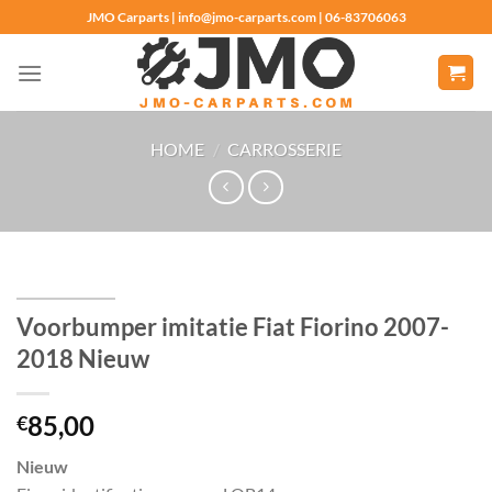
Ga
JMO Carparts | info@jmo-carparts.com | 06-83706063
naar
inhoud
HOME
/
CARROSSERIE
Voorbumper imitatie Fiat Fiorino 2007-
2018 Nieuw
85,00
€
Nieuw