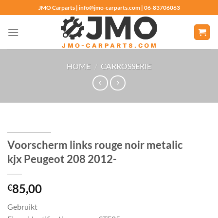
Ga
JMO Carparts | info@jmo-carparts.com | 06-83706063
naar
inhoud
HOME
/
CARROSSERIE
Voorscherm links rouge noir metalic
kjx Peugeot 208 2012-
85,00
€
Gebruikt