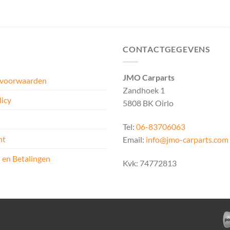
CONTACTGEGEVENS
JMO Carparts
 voorwaarden
Zandhoek 1
licy
5808 BK Oirlo
Tel:
06-83706063
ht
Email:
info@jmo-carparts.com
 en Betalingen
Kvk: 74772813