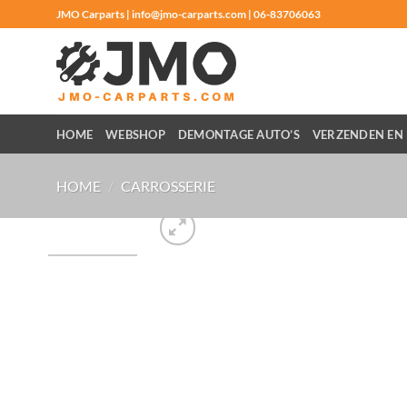
Ga
JMO Carparts | info@jmo-carparts.com | 06-83706063
naar
inhoud
HOME
WEBSHOP
DEMONTAGE AUTO’S
VERZENDEN EN 
HOME
/
CARROSSERIE