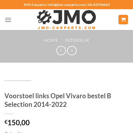
Ga
JMO Carparts | info@jmo-carparts.com | 06-83706063
naar
inhoud
HOME
/
INTERIEUR
Voorstoel links Opel Vivaro bestel B
Selection 2014-2022
150,00
€