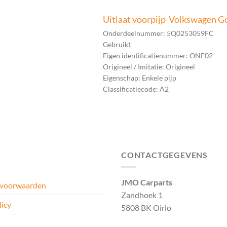
Uitlaat voorpijp Volkswagen G
Onderdeelnummer: 5Q0253059FC
Gebruikt
Eigen identificatienummer: ONF02
Origineel / Imitatie: Origineel
Eigenschap: Enkele pijp
Classificatiecode: A2
CONTACTGEGEVENS
JMO Carparts
 voorwaarden
Zandhoek 1
licy
5808 BK Oirlo