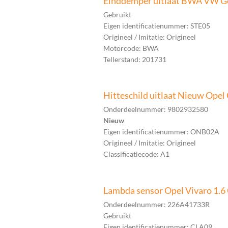
Einddemper uitlaat BWA VW Go
Gebruikt
Eigen identificatienummer: STE05
Origineel / Imitatie: Origineel
Motorcode: BWA
Tellerstand: 201731
Hitteschild uitlaat Nieuw Ope
Onderdeelnummer: 9802932580
Nieuw
Eigen identificatienummer: ONB02A
Origineel / Imitatie: Origineel
Classificatiecode: A1
Lambda sensor Opel Vivaro 1
Onderdeelnummer: 226A41733R
Gebruikt
Eigen identificatienummer: CLA09