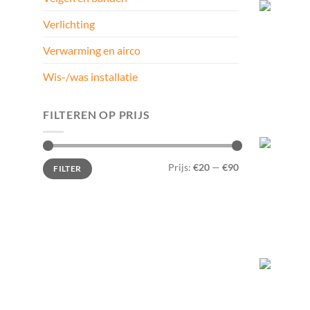
Verlichting
Verwarming en airco
Wis-/was installatie
FILTEREN OP PRIJS
Min.
Max.
Prijs:
€20
—
€90
FILTER
prijs
prijs