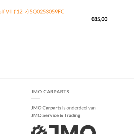
olf VII (’12->) 5Q0253059FC
€
85,00
JMO CARPARTS
JMO Carparts
is onderdeel van
JMO Service & Trading