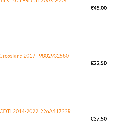
lf V 2.0 TFSI GTI 2003-2008
€
45,00
l Crossland 2017- 9802932580
€
22,50
.6 CDTI 2014-2022 226A41733R
€
37,50