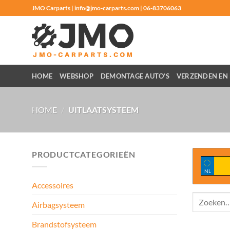
Ga
JMO Carparts | info@jmo-carparts.com | 06-83706063
naar
inhoud
HOME
WEBSHOP
DEMONTAGE AUTO’S
VERZENDEN EN 
HOME
/
UITLAATSYSTEEM
PRODUCTCATEGORIEËN
NL
Accessoires
Zoeken
Airbagsysteem
naar:
Brandstofsysteem